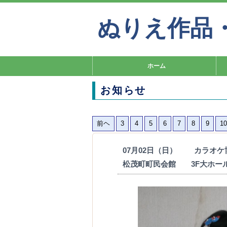
ぬりえ作品
ホーム
お知らせ
前ヘ
3
4
5
6
7
8
9
10
07月02日（日） カラオ
松茂町町民会館 3F大ホ