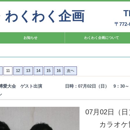
T
・わくわく企画
〒772
お知らせ
わくわく企画について
11
12
13
14
15
16
次ヘ
ケ博愛大会 ゲスト出演 日時：07月02日（日） 9：30
ール
07月02日（日
カラオケ博